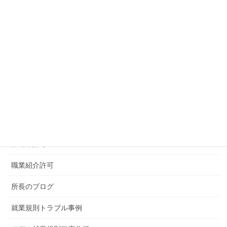
ＭＥＮＵ
事務所概要
顧問契約・スポット契約のご案内
給与計算代行サービスにご案内
社会保険手続代行
派遣業許可
職業紹介許可
所長のブログ
就業規則トラブル事例