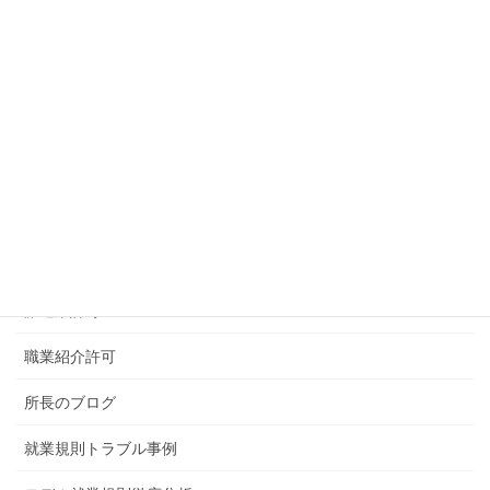
ＭＥＮＵ
事務所概要
顧問契約・スポット契約のご案内
給与計算代行サービスにご案内
社会保険手続代行
派遣業許可
職業紹介許可
所長のブログ
就業規則トラブル事例