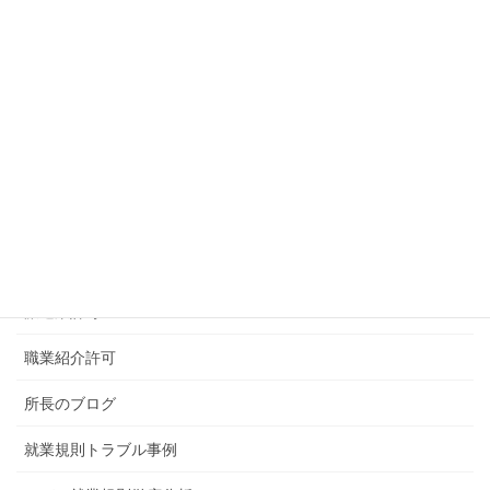
ＭＥＮＵ
事務所概要
顧問契約・スポット契約のご案内
給与計算代行サービスにご案内
社会保険手続代行
派遣業許可
職業紹介許可
所長のブログ
就業規則トラブル事例