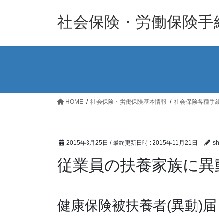
コ
ナ
ン
ビ
社会保険・労働保険手
テ
ゲ
ン
ー
ツ
シ
へ
ョ
ス
ン
キ
に
ッ
移
HOME
社会保険・労働保険基本情報
社会保険各種手
プ
動
2015年3月25日
/ 最終更新日時 :
2015年11月21日
sh
従業員の扶養家族に異
健康保険被扶養者(異動)届